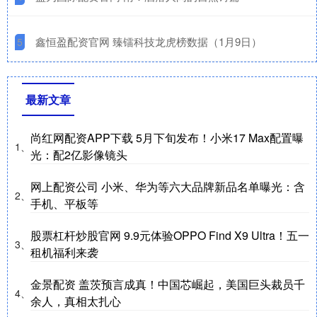
​鑫恒盈配资官网 臻镭科技龙虎榜数据（1月9日）
5
最新文章
尚红网配资APP下载 5月下旬发布！小米17 Max配置曝
1、
光：配2亿影像镜头
网上配资公司 小米、华为等六大品牌新品名单曝光：含
2、
手机、平板等
股票杠杆炒股官网 9.9元体验OPPO Find X9 Ultra！五一
3、
租机福利来袭
金景配资 盖茨预言成真！中国芯崛起，美国巨头裁员千
4、
余人，真相太扎心