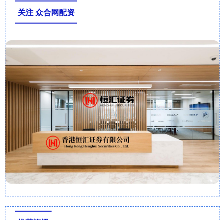
关注 众合网配资