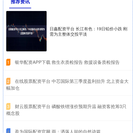
推荐资讯
日鑫配资平台 长江有色：19日铅价小跌 刚
需为主整体交投平淡
​银华配资APP下载 救生衣质检报告 救援设备质检报告
1
​在线股票配资平台 中芯国际第三季度盈利抬升 北上资金大
2
幅加仓
​财云股票配资平台 磷酸铁锂涨价预期升温 融资客抢筹3只
3
概念股
​盈为国际配资官网 雨：洒落人间的自然诗篇
4