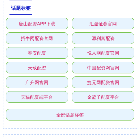
话题标签
唐山配资APP下载
汇盈证券官网
招牛网配资官网
添利富配资
春安配资
悦来网配资官网
天载配资
中国配资网官网
广升网官网
捷元网配资官网
天猫配资端平台
金篮子配资平台
全部话题标签