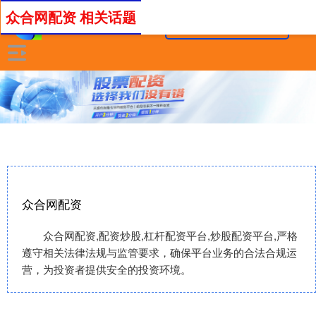
众合网配资 相关话题
众合网配资
众合网配资,配资炒股,杠杆配资平台,炒股配资平台,严格
遵守相关法律法规与监管要求，确保平台业务的合法合规运
营，为投资者提供安全的投资环境。