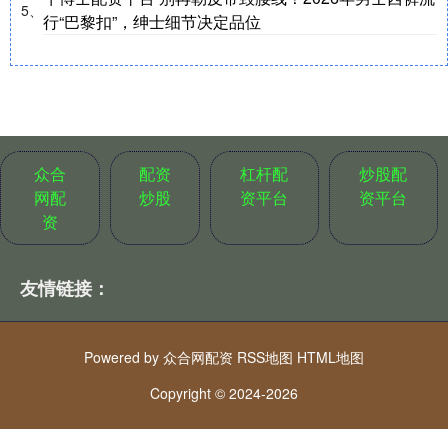
5、
行“巴黎扣”，绅士细节决定品位
众合
配资
杠杆配
炒股配
网配
炒股
资平台
资平台
资
友情链接：
Powered by
众合网配资
RSS地图
HTML地图
Copyright
© 2024-2026