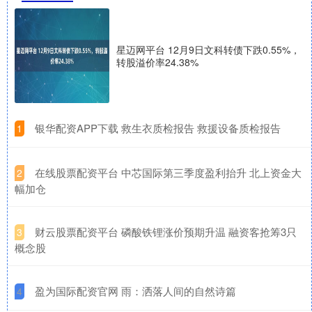
星迈网平台 12月9日文科转债下跌0.55%，
转股溢价率24.38%
​银华配资APP下载 救生衣质检报告 救援设备质检报告
1
​在线股票配资平台 中芯国际第三季度盈利抬升 北上资金大
2
幅加仓
​财云股票配资平台 磷酸铁锂涨价预期升温 融资客抢筹3只
3
概念股
​盈为国际配资官网 雨：洒落人间的自然诗篇
4