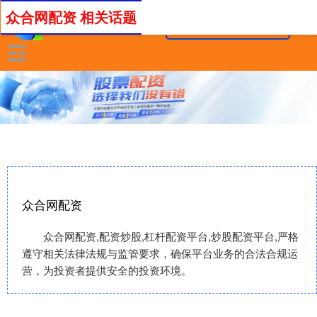
众合网配资 相关话题
众合网配资
众合网配资,配资炒股,杠杆配资平台,炒股配资平台,严格
遵守相关法律法规与监管要求，确保平台业务的合法合规运
营，为投资者提供安全的投资环境。