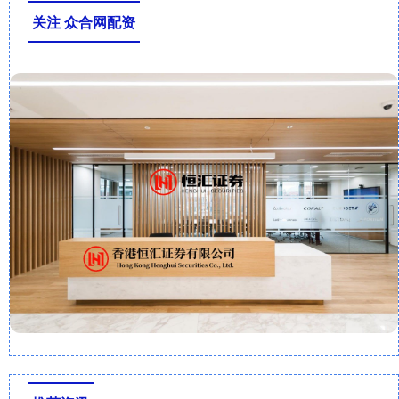
关注 众合网配资