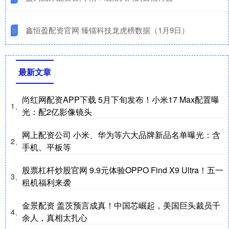
​鑫恒盈配资官网 臻镭科技龙虎榜数据（1月9日）
5
最新文章
尚红网配资APP下载 5月下旬发布！小米17 Max配置曝
1、
光：配2亿影像镜头
网上配资公司 小米、华为等六大品牌新品名单曝光：含
2、
手机、平板等
股票杠杆炒股官网 9.9元体验OPPO Find X9 Ultra！五一
3、
租机福利来袭
金景配资 盖茨预言成真！中国芯崛起，美国巨头裁员千
4、
余人，真相太扎心