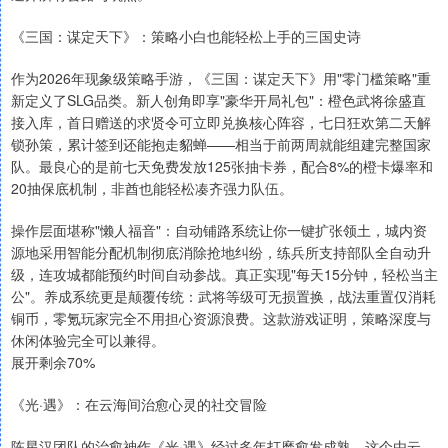
《三国：谋定天下》：策略小白也能轻松上手的三国史诗
作为2026年现象级策略手游，《三国：谋定天下》用"零门槛策略"重
新定义了SLG品类。新人创角即享"豪华开局礼包"：橙色武将徐盛直
接入库，首日赠送的求贤令可立即兑换核心阵容，七日狂欢第二天解
锁孙策，累计签到还能抱走貂蝉——相当于前两周就能组建完整国家
队。最良心的是前七天免费发放125张抽卡券，配合8%的橙卡爆率和
20抽保底机制，非酋也能轻松凑齐强力队伍。
操作层面堪称"懒人福音"：自动铺路系统让你一键扩张领土，城内资
源地采用智能分配机制彻底消除抢地纠纷，练兵所支持部队全自动升
级，连攻城都能预约时间自动参战。真正实现"每天15分钟，轻松当主
公"。养成系统更是颠覆传统：武将等级可无损置换，战法重置仅消耗
铜币，零氪玩家完全不用担心资源浪费。这款游戏证明，策略深度与
休闲体验完全可以兼得。
展开剩余70%
《光·遇》：在云海间治愈心灵的社交冒险
陈星汉团队的治愈神作《光·遇》经过多年打磨愈发成熟。这个由云