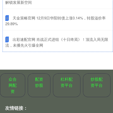
解锁发展新空间
​天金策略官网 12月9日华阳转债上涨0.14%，转股溢价率
4
29.89%
​出彩速配官网 肖战正式进组《十日终焉》！顶流入局无限
5
流，未播先火引爆全网
众合
配资
杠杆配
炒股配
网配
炒股
资平台
资平台
资
友情链接：