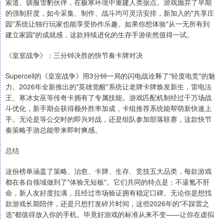
索道、驯服雪豹伙伴，在极寒环境中重建人类据点。游戏抛弃了早期
的强制肝度，如今采集、制作、战斗均可灵活安排，新加入的"共享庄
园"系统让独行玩家也能享受协作乐趣。如果你想体验"从一无所有到
建立家园"的成就感，这款持续进化的生存手游依然值得一试。
《皇室战争》：三分钟决胜的快节奏卡牌对决
Supercell的《皇室战争》用3分钟一局的闪电战诠释了"轻度电竞"的魅
力。2026年全新推出的"英雄觉醒"系统让老牌卡牌焕发新生，雷电法
王、寒冰女巫等传奇卡拥有了专属技能。游戏匹配机制经过千万场战
斗优化，新手期会获得额外胜率加成，卡组推荐系统能帮萌新快速上
手。无论是等公交时的即兴对战，还是组队参加部落联赛，这款快节
奏策略手游总能带来即时爽感。
总结
这份榜单涵盖了策略、治愈、卡牌、生存、竞技五大品类，每款游戏
都在各自领域做到了"体验无短板"。它们共同的特点是：不逼氪不肝
命，新人友好度拉满，且经过市场验证拥有稳定口碑。无论你是想找
款游戏长期陪伴，还是只想打发碎片时间，这些2026年的"不踩雷之
选"都值得放入你的手机。毕竟好游戏的标准从来不变——让你在虚拟