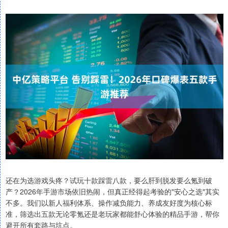
还在为选游戏头疼？试玩十款踩雷八款，要么肝到脱发要么氪到破
产？2026年手游市场依旧热闹，但真正经得起考验的"安心之选"其实
不多。我们以新人福利体系、操作减负能力、养成友好度为核心标
准，筛选出五款无论零氪还是老玩家都能舒心体验的精品手游，帮你
避开所有套路与坑点。