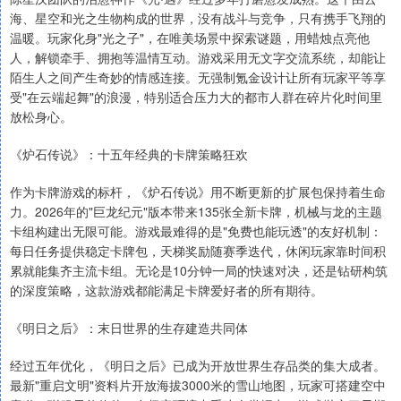
海、星空和光之生物构成的世界，没有战斗与竞争，只有携手飞翔的
温暖。玩家化身"光之子"，在唯美场景中探索谜题，用蜡烛点亮他
人，解锁牵手、拥抱等温情互动。游戏采用无文字交流系统，却能让
陌生人之间产生奇妙的情感连接。无强制氪金设计让所有玩家平等享
受"在云端起舞"的浪漫，特别适合压力大的都市人群在碎片化时间里
放松身心。
《炉石传说》：十五年经典的卡牌策略狂欢
作为卡牌游戏的标杆，《炉石传说》用不断更新的扩展包保持着生命
力。2026年的"巨龙纪元"版本带来135张全新卡牌，机械与龙的主题
卡组构建出无限可能。游戏最难得的是"免费也能玩透"的友好机制：
每日任务提供稳定卡牌包，天梯奖励随赛季迭代，休闲玩家靠时间积
累就能集齐主流卡组。无论是10分钟一局的快速对决，还是钻研构筑
的深度策略，这款游戏都能满足卡牌爱好者的所有期待。
《明日之后》：末日世界的生存建造共同体
经过五年优化，《明日之后》已成为开放世界生存品类的集大成者。
最新"重启文明"资料片开放海拔3000米的雪山地图，玩家可搭建空中