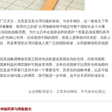
广泛关注，尤其是涉及台湾问题的表述。与去年相比，这一版发生了明
措辞被删除，取而代之的是“台湾海峡的和平稳定对整个国际社会十分重
出深刻的战略意图。为什么日本会选择这样的措辞？答案必须追溯到高市
为进”的精心布局：去掉直指中国的措辞，表面上是降低对抗色彩，实际上
抗，而是希望把台湾问题放入更广泛的国际框架，从而能够借助其他国
但其战略调整能否真正获得包括欧盟或美国在内的支持，仍有待观察。
国家利益的博弈随时可能改变局势，没有任何国家可以理所当然地期待
交蓝皮书草案只是其中的一个重要信号。其背后的战略考量，以及可能
国在台海问题上的博弈，很可能进一步升级，这不仅关系到区域安全，
众合网配资提示：文章来自网络，不代表本站观点。
，神秘药师与商船船长