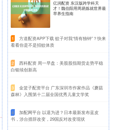
亿润配资 东汉版跨学科天
才！魏伯阳用周易炼就世界最
早养生指南
​方道配资APP下载 蚊子对我“情有独钟”？快来
1
看看你是不是招蚊体质
​西科配资 周一早盘：美股股指期货走势平稳
2
白银续创新高
​金篮子配资平台 广东深圳市作家作品《蘑菇
3
森林》入围第十二届全国优秀儿童文学奖
​加配网平台 以退为进？日本最新发布蓝皮
4
书，涉台措辞改变，29国反对改变现状